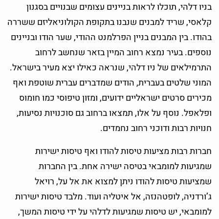
בניו דלהי, תוכלו לראות בניינים עצומים שבנויים בסגנון
קלאסי, שריד למבנים שנבנו בתקופת הקולוניאליזם ששררה
בהודו. בין המבנים בניין הפרלמנט ההודי, שער הודו ובניינים
נוספים. בעיר נמצא רחוב המיין בזאר שנחשב לרחוב
התרמילאים של ניו דלהי, שנראה כאילו יצא מעיר בישראל.
המוני שלטים בעברית, הודים שמדברים עברית שוטפת ואף
מכירים סרטים ישראליים ידועים, ומזון טיפוסי כמו חומוס
ופלאפל. נוסף על אלו, תמצאו ברחוב גם סוכנויות נסיעות,
חנויות רבות ודוכני רחוב נחמדים.
חברות רבות מציעות טיסות להודו ואף טיסות ישירות
שמגיעות למומבאי בטיסה ישירה אחת. בין החברות
שמציעות טיסות להודו ניתן למצוא את אל על, רויאל
ג’ורדניה, לופטהנזה, אל איטליה ועוד. מלבד טיסות ישירות
למומבאי, יש טיסות שמגיעות לדלהי על ידי טיסות המשך,