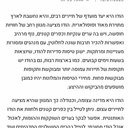
הודו היא יעד מועדף של תיירים רבים, והיא נחשבת לארץ
מתוירת מאוד ופופולארית. הודו מציעה מגוון רחב של חוויות
חופשה, ויש בה ערים ענקיות וכפרים קטנים, נוף מרהיב
ואפשרות להכיר תרבות שונה לחלוטין, עם מנהגים ומסורות
מעניינות ומרתקות. ישנן טיסות סדירות להודו, שיוצאות
בשעות וימים קבועים. כמו בארצות רבות, גם בהודו יש
תקופות של תיירות עמוסה יותר ומבוקשת ותקופות
מבוקשות פחות. מחירי הטיסות והמלונות יהיו כמובן
מושפעים מהביקוש וההיצע.
הודו היא מדינה עצומה, וכגודלה כך המגוון שהיא מציעה
לתיירים עצום. ניתן לטייל בין כפרים קטנים ולחוות את הודו
האותנטית. אפשר לבקר בערים השוקקות וההומות, לאכול
אוכל הודי מסורתי, לטייל בהרים המושלגים המדהימים ועוד.