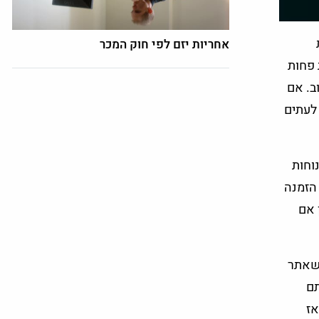
אחריות יזם לפי חוק המכר
 פחות
ב. אם
 לעתים
וחות
 הזמנה
 אם
 שאתר
תם
אז