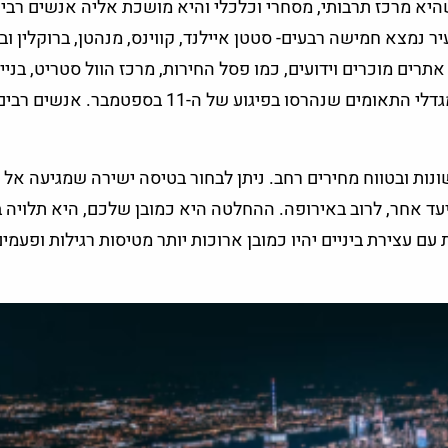
שהיא מרכז תרבותי, מסחרי וכלכלי והיא מושכת אליה אנשים רבי
יר נמצא חמישה רבעים- סטטן איילנד, קווינס, מנהטן, ברוקלין וב
רים מוכרים וידועים, כמו פסל החירות, מרכז הוול סטריט, בניין
האמפייר סטייט, פארק סנטרל פארק וכמובן המקום שבו היו מגדלי התאומים שנהרסו בפיגוע של ה-11 בספטמבר. אנשים ר
שונות ובטווח מחירים רחב. ניתן לבחור בטיסה ישירה שמגיעה אל 
יעד אחר, לרוב באירופה. ההחלטה היא כמובן שלכם, היא תלויה 
ם עצירת ביניים יהיו כמובן ארוכות יותר מטיסות רגילות ופעמים