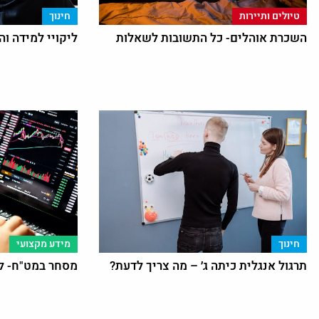
טיולים ותיירות
חינוך
השכרת אוהלים- כל התשובות לשאלות
ליקויי למידה וה
חינוך
מידע מקצועי
תרגול אנגלית כיתה ג׳ – מה צריך לדעת?
מסחר במט"ח- ל