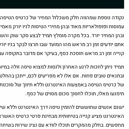
נקודה נוספת שמהווה חלק משכלול המחיר של כרטיס הטיסה היא
עמוסות ופופולאריות מאוד ובהן מחירי הטיסות לניו יורק מאמיר
ובהן המחיר יורד. בכל מקרה מומלץ תמיד לבצע סקר שוק והשו
אתם יודעים זמן רב מראש מהו המועד שבו תרצו לבקר בניו יור
קנייה זמן רב מראש חוסכת כסף, בעיקר אם מדובר בתקופה עמ
תמיד ניתן לחכות לרגע האחרון ולנסות למצוא טיסה זולה במיו
ובתנאים טובים פחות. אם אלו לא מפריעים לכם, ייתכן בהחלט
של כרטיס הטיסה באמצעות האינטרנט וללא תיווך של סוכנות נס
תימנעו מאלו, תוכלו לחסוך סכום מסוים של כסף.
ישנם אנשים שחוששים להזמין טיסה דרך האינטרנט וללא שיחה
האינטרנט מציע קנייה בטיחותית מבחינת פרטי כרטיס האשרא
מחפשים. בחלק מהמקרים תוכלו לוודא עם נציג שירות בשיח