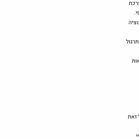
רכת
י.
טציה
תרגול
ות
 זאת
י