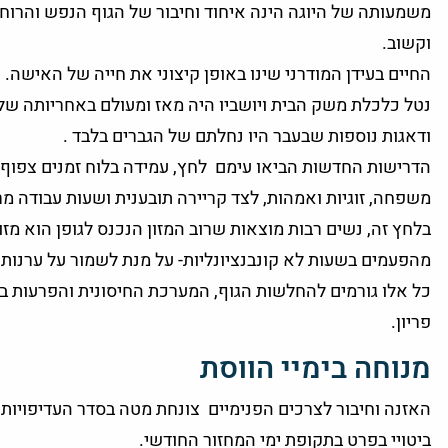
משמעותה של היוגה הינה איחוד וחיבור של הגוף הנפש והרוח,
וקשוב.
החיים בעידן המודרני שינו באופן קיצוני את חייה של האישה.
נטל כלכלת משק הבית ויושביו היה מאז ומעולם באחריותה של 
ודאגות נוספות שבעבר היו נחלתם של הגברים בלבד .
הדרישות החדשות הביאו עימם לחץ, עמידה בלוח זמנים צפוף ואי
משפחה, זוגיות ואמהות, לצד קריירה תובענית ושעות עבודה מר
בלחץ זה, נשים רבות מוצאות שרוב המזון הנכנס לגופן הוא מזו
מהפעמים בשעות לא קונבנציונליות- על מנת לשמור על ערנות 
כל אלו גורמים להחלשות הגוף, המערכת החיסונית והפרעות במ
פריון.
מנוחה בימיי הווסת
האזנה וחיבור לצרכים הפנימיים צונחת מטה בסדר העדיפויות ב
ביטויי בפרט בתקופת ימי המחזור החודשי.