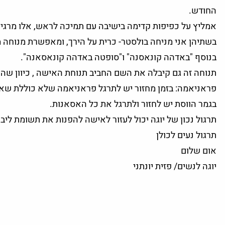
החודש.
אמליץ על כפיפות קדימה בישיבה עם תמיכה לראש, אלו מרגיע
בשתיהן אני מניחה בולסטר- כרית על הירך, ומאפשרת מנוחה
בנוסף "באדהה קונאסנה" ו"סופטה באדהה קונאסאנה".
תנוחה זה גם קיבלה את השם החביב תנוחת האישה , כיוון שהיא
פראניאמה: בזמן מחזור יש לתרגל פראניאמה שלא כוללת שאיב
בגמר הווסת יש לחזור ולתרגל את כל האסאנות.
תרגול נכון של יוגה יכול לעזור לאישה להפנות את תשומת לי
תרגול נעים לכולן
אום שלום
יוגה לנשים/ פזית יונתני