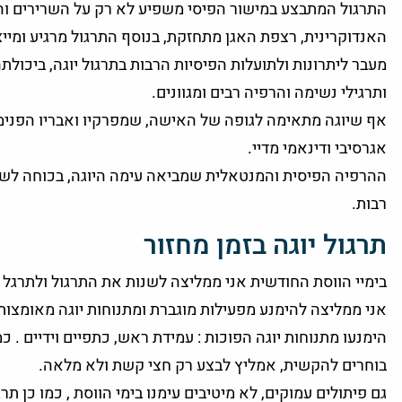
התרגול המתבצע במישור הפיסי משפיע לא רק על השרירים וה
האנדוקרינית, רצפת האגן מתחזקת, בנוסף התרגול מרגיע ומיי
מעבר ליתרונות ולתועלות הפיסיות הרבות בתרגול יוגה, ביכולתה
ותרגילי נשימה והרפיה רבים ומגוונים.
אף שיוגה מתאימה לגופה של האישה, שמפרקיו ואבריו הפנימיי
אגרסיבי ודינאמי מדיי.
ההרפיה הפיסית והמנטאלית שמביאה עימה היוגה, בכוחה לשמ
רבות.
תרגול יוגה בזמן מחזור
בימיי הווסת החודשית אני ממליצה לשנות את התרגול ולתרגל
אני ממליצה להימנע מפעילות מוגברת ומתנוחות יוגה מאומצות
הימנעו מתנוחות יוגה הפוכות : עמידת ראש, כתפיים וידיים . 
בוחרים להקשית, אמליץ לבצע רק חצי קשת ולא מלאה.
גם פיתולים עמוקים, לא מיטיבים עימנו בימי הווסת , כמו כן 