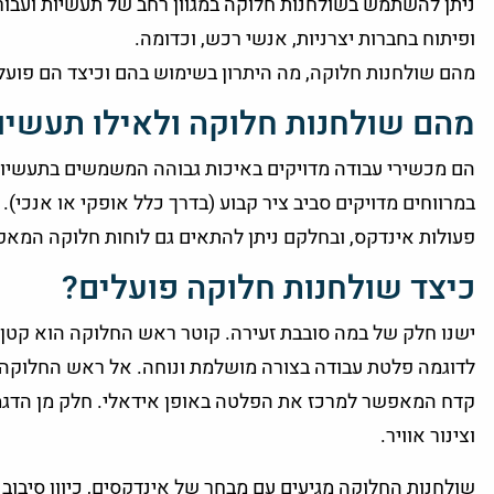
ניתן להשתמש בשולחנות חלוקה במגוון רחב של תעשיות ועבור 
ופיתוח בחברות יצרניות, אנשי רכש, וכדומה.
מהם שולחנות חלוקה, מה היתרון בשימוש בהם וכיצד הם פועל
מהם שולחנות חלוקה ולאילו תעשי
הם מכשירי עבודה מדויקים באיכות גבוהה המשמשים בתעשיות 
במרווחים מדויקים סביב ציר קבוע (בדרך כלל אופקי או אנכי
פעולות אינדקס, ובחלקם ניתן להתאים גם לוחות חלוקה המאפש
כיצד שולחנות חלוקה פועלים?
ישנו חלק של במה סובבת זעירה. קוטר ראש החלוקה הוא קטן 
לדוגמה פלטת עבודה בצורה מושלמת ונוחה. אל ראש החלוקה נ
קדח המאפשר למרכז את הפלטה באופן אידאלי. חלק מן הדגמים
וצינור אוויר.
שולחנות החלוקה מגיעים עם מבחר של אינדקסים, כיוון סיבוב