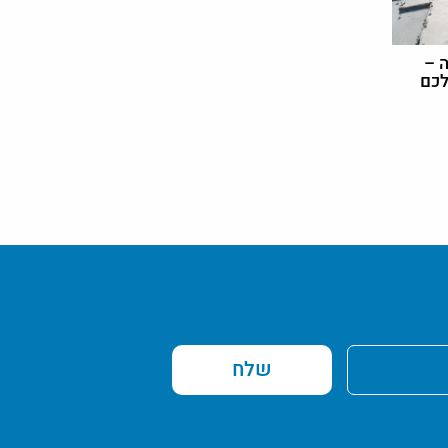
 –
לכם
שלח