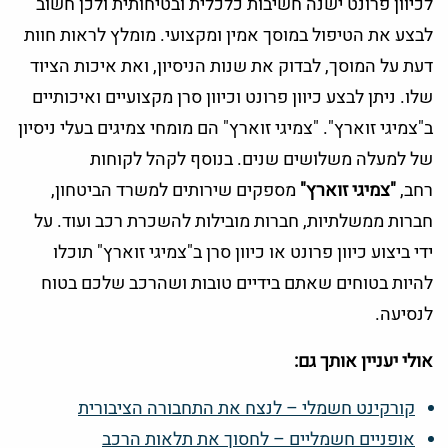
לכיוון פרונט ישנה חשיבות כלכלית ובטיחותית ולכן חשוב
לבצע את הטיפול במוסך אמין ומקצועי. מומלץ לראות חוות
דעת על המוסך, לבדוק את שנות הניסיון, ואת איכות הציוד
שלו. ניתן לבצע כיוון פרונט וכיוון סרן מקצועיים ואיכותיים
ב"צמיגי זוארץ". "צמיגי זוארץ" הם מומחי צמיגים בעלי ניסיון
של למעלה משלושים שנים. בנוסף לקהל לקוחות
רחב,
"צמיגי זוארץ"
מספקים שירותים למשרד הביטחון,
חברות ממשלתיות, חברות מובילות להשכרת רכב ועוד. על
ידי ביצוע כיוון פרונט או כיוון סרן ב"צמיגי זוארץ" תוכלו
להיות בטוחים שאתם בידיים טובות ושהרכב שלכם בטוח
לנסיעה.
אולי יעניין אותך גם:
קורקינט חשמלי – לנצח את התחבורה הציבורית
אופניים חשמליים – לחסוך את תלאות הרכב